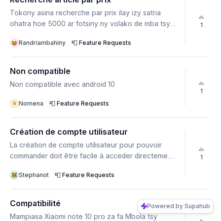
Tokony asina recherche par prix ilay izy satria
ohatra hoe 5000 ar fotsiny ny volako de mba tsy
1
sahirana hi-scroll be vao ahita Sakafo ohatra
Randriambahiny
📮 Feature Requests
Non compatible
Non compatible avec android 10
1
Nomena
📮 Feature Requests
N
Création de compte utilisateur
La création de compte utilisateur pour pouvoir
commander doit être facile à acceder directement
1
dans la page commande. J'ai tester avec mon
Stephanot
📮 Feature Requests
téléphone et il fallait aller dans mon compte et
créer le compte et après revenier dans les choix
des article, et en plus sans avoir creer de compte
Compatibilité
Powered by Supahub
la plupart des boutons ne marche pas. Il faut : aller
Mampiasa Xiaomi note 10 pro za fa Mbola tsy
dans les articles, faire des choix, demander un